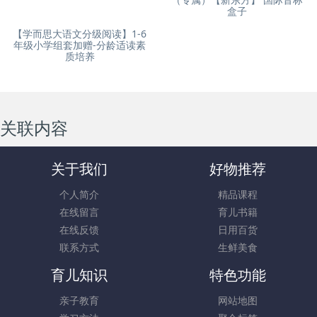
盒子
【学而思大语文分级阅读】1-6
年级小学组套加赠-分龄适读素
质培养
关联内容
关于我们
好物推荐
个人简介
精品课程
在线留言
育儿书籍
在线反馈
日用百货
联系方式
生鲜美食
育儿知识
特色功能
亲子教育
网站地图